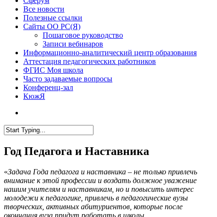
Сферум
Все новости
Полезные ссылки
Сайты ОО РС(Я)
Пошаговое руководство
Записи вебинаров
Информационно-аналитический центр образования
Аттестация педагогических работников
ФГИС Моя школа
Часто задаваемые вопросы
Конференц-зал
КюжЯ
Год Педагога и Наставника
«
Задача Года педагога и наставника – не только привлечь
внимание к этой профессии и воздать должное уважение
нашим учителям и наставникам, но и повысить интерес
молодежи к педагогике, привлечь в педагогические вузы
творческих, активных абитуриентов, которые после
окончания вуза придут работать в школы.