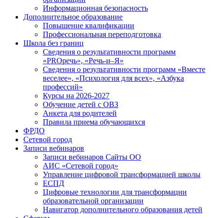
Информационная безопасность
Дополнительное образование
Повышение квалификации
Профессиональная переподготовка
Школа без границ
Сведения о результативности программ
«PROречь», «Речь-и–Я»
Сведения о результативности программ «Вместе
веселее», «Психология для всех», «Азбука
профессий»
Курсы на 2026-2027
Обучение детей с ОВЗ
Анкета для родителей
Правила приема обучающихся
ФРДО
Сетевой город
Записи вебинаров
Записи вебинаров Сайты ОО
АИС «Сетевой город»
Управление цифровой трансформацией школы
ЕСПД
Цифровые технологии для трансформации
образовательной организации
Навигатор дополнительного образования детей