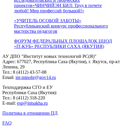
исследовательских и творческих
проектов«ЧИНЧИЙЭН БИЛ: Труд в почете
любой! Мир профессий большой!»
«УЧИТЕЛЬ ОСОБОЙ ЗАБОТЫ»
Республиканский конкурс профессионального
мастерства педагогов
ФОРУМ ФЕДЕРАЛЬНЫХ ПЛОЩАДОК ЦЦОД
«IT-КУБ» РЕСПУБЛИКИ САХА (ЯКУТИЯ)
АУ ДПО "Институт новых технологий РС(Я)"
Адрес: 677027, Республика Саха (Якутия), г. Якутск, пр-кт
Ленина, 29
Тел.: 8 (4112) 43-57-08
Email:
int-minobr@gov14.ru
Техподдержка СГО и ЕУ
Республики Саха (Якутия):
Тел.: 8 (4112) 318-220
E-mail:
esp@intsakha.ru
Политика в отношении ПД
FAQ