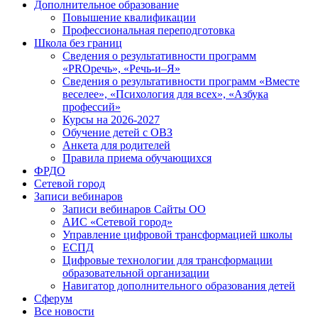
Дополнительное образование
Повышение квалификации
Профессиональная переподготовка
Школа без границ
Сведения о результативности программ
«PROречь», «Речь-и–Я»
Сведения о результативности программ «Вместе
веселее», «Психология для всех», «Азбука
профессий»
Курсы на 2026-2027
Обучение детей с ОВЗ
Анкета для родителей
Правила приема обучающихся
ФРДО
Сетевой город
Записи вебинаров
Записи вебинаров Сайты ОО
АИС «Сетевой город»
Управление цифровой трансформацией школы
ЕСПД
Цифровые технологии для трансформации
образовательной организации
Навигатор дополнительного образования детей
Сферум
Все новости