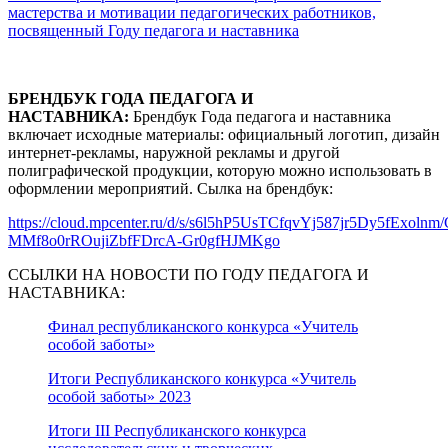
мастерства и мотивации педагогических работников,
посвященный Году педагога и наставника
БРЕНДБУК ГОДА ПЕДАГОГА И
НАСТАВНИКА:
Брендбук Года педагога и наставника
включает исходные материалы: официальный логотип, дизайн
интернет-рекламы, наружной рекламы и другой
полиграфической продукции, которую можно использовать в
оформлении мероприятий. Сылка на брендбук:
https://cloud.mpcenter.ru/d/s/s6l5hP5UsTCfqvYj587jr5Dy5fExol
MMf8o0rROujiZbfFDrcA-Gr0gfHJMKgo
ССЫЛКИ НА НОВОСТИ ПО ГОДУ ПЕДАГОГА И
НАСТАВНИКА:
Финал республиканского конкурса «Учитель
особой заботы»
Итоги Республиканского конкурса «Учитель
особой заботы» 2023
Итоги III Республиканского конкурса