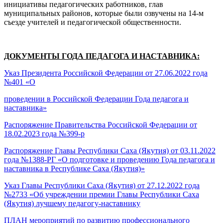
инициативы педагогических работников, глав
муниципальных районов, которые были озвучены на 14-м
съезде учителей и педагогической общественности.
ДОКУМЕНТЫ ГОДА ПЕДАГОГА И НАСТАВНИКА:
Указ Президента Российской Федерации от 27.06.2022 года
№401 «О
проведении в Российской Федерации Года педагога и
наставника»
Распоряжение Правительства Российской Федерации от
18.02.2023 года №399-р
Распоряжение Главы Республики Саха (Якутия) от 03.11.2022
года №1388-РГ «О подготовке и проведению Года педагога и
наставника в Республике Саха (Якутия)»
Указ Главы Республики Саха (Якутия) от 27.12.2022 года
№2733 «Об учреждении премии Главы Республики Саха
(Якутия) лучшему педагогу-наставнику
ПЛАН мероприятий по развитию профессионального