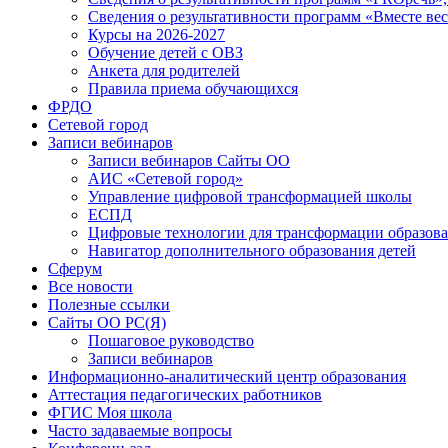
Сведения о результативности программ «Вместе вес
Курсы на 2026-2027
Обучение детей с ОВЗ
Анкета для родителей
Правила приема обучающихся
ФРДО
Сетевой город
Записи вебинаров
Записи вебинаров Сайты ОО
АИС «Сетевой город»
Управление цифровой трансформацией школы
ЕСПД
Цифровые технологии для трансформации образова
Навигатор дополнительного образования детей
Сферум
Все новости
Полезные ссылки
Сайты ОО РС(Я)
Пошаговое руководство
Записи вебинаров
Информационно-аналитический центр образования
Аттестация педагогических работников
ФГИС Моя школа
Часто задаваемые вопросы