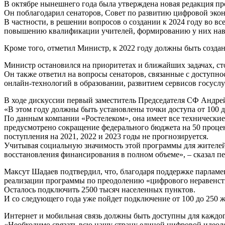
В октябре нынешнего года была утверждена новая редакция п
Он поблагодарил сенаторов, Совет по развитию цифровой эко
В частности, в решении вопросов о создании к 2024 году во в
повышению квалификации учителей, формированию у них нав
Кроме того, отметил Министр, к 2022 году должны быть создан
Министр остановился на приоритетах и ближайших задачах, ст
Он также ответил на вопросы сенаторов, связанные с доступн
онлайн-технологий в образовании, развитием сервисов госусл
В ходе дискуссии первый заместитель Председателя СФ Андрей
«В этом году должны быть установлены точки доступа от 100 д
По данным компании «Ростелеком», она имеет все технические
предусмотрено сокращение федерального бюджета на 50 процен
поступления на 2021, 2022 и 2023 годы не прогнозируется.
Учитывая социальную значимость этой программы для жителей 
восстановления финансирования в полном объеме», – сказал п
Максут Шадаев подтвердил, что, благодаря поддержке парламе
реализации программы по преодолению «цифрового неравенств
Осталось подключить 2500 тысяч населенных пунктов.
И со следующего года уже пойдет подключение от 100 до 250 ж
Интернет и мобильная связь должны быть доступны для каждог
«Необходимо связать всю нашу страну единой цифровой идеоло