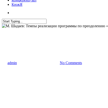
Конференц-зал
КюжЯ
Все новости
Новости Института
М. Шадаев: Темпы реализаци
будут увеличены
By
admin
08.02.2021
17 ноября, 2022
No Comments