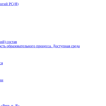
ий) состав
ть образовательного процесса. Доступная среда
ся
ии
 «Речь-и–Я»