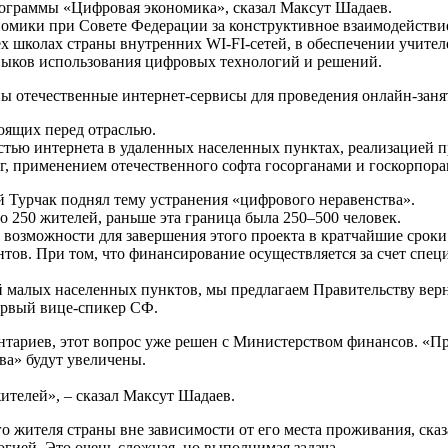
рограммы «Цифровая экономика», сказал Максут Шадаев.
номики при Совете Федерации за конструктивное взаимодействи
сех школах страны внутренних WI-FI-сетей, в обеспечении учит
ыков использования цифровых технологий и решений.
ы отечественные интернет-сервисы для проведения онлайн-занят
оящих перед отраслью.
остью интернета в удаленных населенных пунктах, реализацией
уг, применением отечественного софта госорганами и госкорпор
 Турчак поднял тему устранения «цифрового неравенства».
о 250 жителей, раньше эта граница была 250–500 человек.
 возможности для завершения этого проекта в кратчайшие срок
тов. При том, что финансирование осуществляется за счет спец
малых населенных пунктов, мы предлагаем Правительству верну
ервый вице-спикер СФ.
нтариев, этот вопрос уже решен с Министерством финансов. «П
а» будут увеличены.
ителей», – сказал Максут Шадаев.
о жителя страны вне зависимости от его места проживания, ска
гией. Это очень сложная, но выполнимая задача.