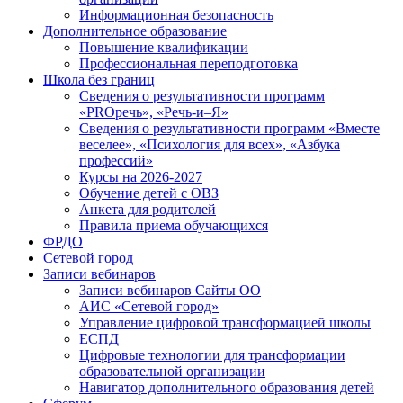
Информационная безопасность
Дополнительное образование
Повышение квалификации
Профессиональная переподготовка
Школа без границ
Сведения о результативности программ
«PROречь», «Речь-и–Я»
Сведения о результативности программ «Вместе
веселее», «Психология для всех», «Азбука
профессий»
Курсы на 2026-2027
Обучение детей с ОВЗ
Анкета для родителей
Правила приема обучающихся
ФРДО
Сетевой город
Записи вебинаров
Записи вебинаров Сайты ОО
АИС «Сетевой город»
Управление цифровой трансформацией школы
ЕСПД
Цифровые технологии для трансформации
образовательной организации
Навигатор дополнительного образования детей