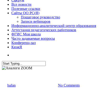
Сферум
Все новости
Полезные ссылки
Сайты ОО РС(Я)
Пошаговое руководство
Записи вебинаров
Информационно-аналитический центр образования
Аттестация педагогических работников
ФГИС Моя школа
Часто задаваемые вопросы
Конференц-зал
КюжЯ
Все новости
Новости Института
Аналоги ZOOM
By
bafan
16.03.2022
17 ноября, 2022
No Comments