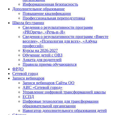
Информационная безопасность
Дополнительное образование
Повышение квалификации
Профессиональная переподготовка
Школа без границ
Сведения о результативности программ
«PROречь», «Речь-и–Я»
Сведения о результативности программ «Вместе
веселее», «Психология для всех», «Азбука
профессий»
Курсы на 2026-2027
Обучение детей с ОВЗ
Анкета для родителей
Правила приема обучающихся
ФРДО
Сетевой город
Записи вебинаров
Записи вебинаров Сайты ОО
АИС «Сетевой город»
Управление цифровой трансформацией школы
ЕСПД
Цифровые технологии для трансформации
образовательной организации
Навигатор дополнительного образования детей