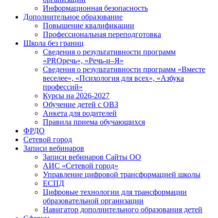
Информационная безопасность
Дополнительное образование
Повышение квалификации
Профессиональная переподготовка
Школа без границ
Сведения о результативности программ
«PROречь», «Речь-и–Я»
Сведения о результативности программ «Вместе
веселее», «Психология для всех», «Азбука
профессий»
Курсы на 2026-2027
Обучение детей с ОВЗ
Анкета для родителей
Правила приема обучающихся
ФРДО
Сетевой город
Записи вебинаров
Записи вебинаров Сайты ОО
АИС «Сетевой город»
Управление цифровой трансформацией школы
ЕСПД
Цифровые технологии для трансформации
образовательной организации
Навигатор дополнительного образования детей