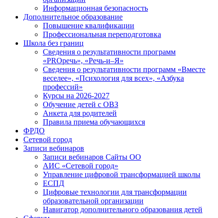
Информационная безопасность
Дополнительное образование
Повышение квалификации
Профессиональная переподготовка
Школа без границ
Сведения о результативности программ
«PROречь», «Речь-и–Я»
Сведения о результативности программ «Вместе
веселее», «Психология для всех», «Азбука
профессий»
Курсы на 2026-2027
Обучение детей с ОВЗ
Анкета для родителей
Правила приема обучающихся
ФРДО
Сетевой город
Записи вебинаров
Записи вебинаров Сайты ОО
АИС «Сетевой город»
Управление цифровой трансформацией школы
ЕСПД
Цифровые технологии для трансформации
образовательной организации
Навигатор дополнительного образования детей