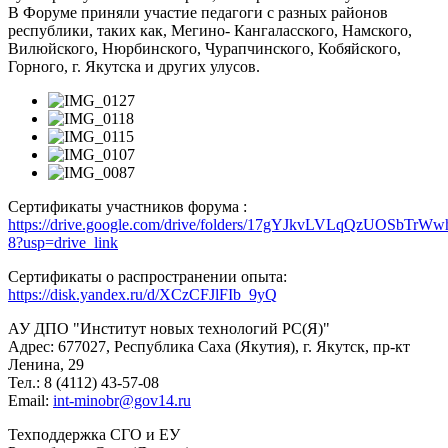
В Форуме приняли участие педагоги с разных районов
республики, таких как, Мегино- Кангаласского, Намского,
Вилюйского, Нюрбинского, Чурапчинского, Кобяйского,
Горного, г. Якутска и других улусов.
Сертификаты участников форума :
https://drive.google.com/drive/folders/17gYJkvLVLqQzUOSbTrW
8?usp=drive_link
Сертификаты о распространении опыта:
https://disk.yandex.ru/d/XCzCFJlFIb_9yQ
АУ ДПО "Институт новых технологий РС(Я)"
Адрес: 677027, Республика Саха (Якутия), г. Якутск, пр-кт
Ленина, 29
Тел.: 8 (4112) 43-57-08
Email:
int-minobr@gov14.ru
Техподдержка СГО и ЕУ