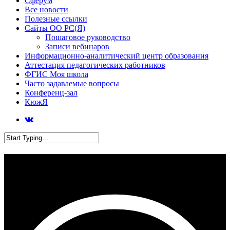
Сферум
Все новости
Полезные ссылки
Сайты ОО РС(Я)
Пошаговое руководство
Записи вебинаров
Информационно-аналитический центр образования
Аттестация педагогических работников
ФГИС Моя школа
Часто задаваемые вопросы
Конференц-зал
КюжЯ
Институт новых технологий
РЕСПУБЛИКИ САХА (ЯКУТИЯ)