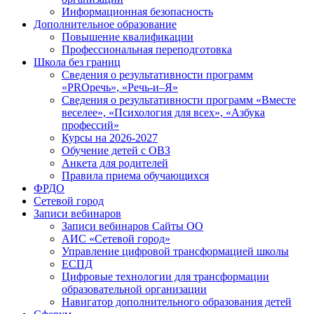
Информационная безопасность
Дополнительное образование
Повышение квалификации
Профессиональная переподготовка
Школа без границ
Сведения о результативности программ
«PROречь», «Речь-и–Я»
Сведения о результативности программ «Вместе
веселее», «Психология для всех», «Азбука
профессий»
Курсы на 2026-2027
Обучение детей с ОВЗ
Анкета для родителей
Правила приема обучающихся
ФРДО
Сетевой город
Записи вебинаров
Записи вебинаров Сайты ОО
АИС «Сетевой город»
Управление цифровой трансформацией школы
ЕСПД
Цифровые технологии для трансформации
образовательной организации
Навигатор дополнительного образования детей