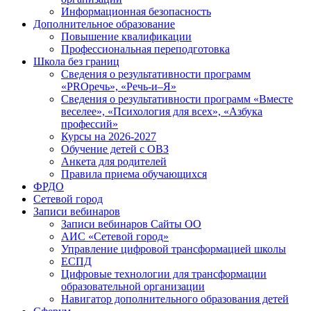
Информационная безопасность
Дополнительное образование
Повышение квалификации
Профессиональная переподготовка
Школа без границ
Сведения о результативности программ
«PROречь», «Речь-и–Я»
Сведения о результативности программ «Вместе
веселее», «Психология для всех», «Азбука
профессий»
Курсы на 2026-2027
Обучение детей с ОВЗ
Анкета для родителей
Правила приема обучающихся
ФРДО
Сетевой город
Записи вебинаров
Записи вебинаров Сайты ОО
АИС «Сетевой город»
Управление цифровой трансформацией школы
ЕСПД
Цифровые технологии для трансформации
образовательной организации
Навигатор дополнительного образования детей