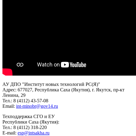
АУ ДПО "Институт новых технологий РС(Я)"
Адрес: 677027, Республика Саха (Якутия), г. Якутск, пр-кт
Ленина, 29
Тел.: 8 (4112) 43-57-08
Email:
int-minobr@gov14.ru
Техподдержка СГО и ЕУ
Республики Саха (Якутия):
Тел.: 8 (4112) 318-220
E-mail:
esp@intsakha.ru