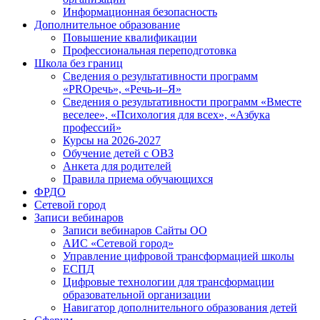
Информационная безопасность
Дополнительное образование
Повышение квалификации
Профессиональная переподготовка
Школа без границ
Сведения о результативности программ
«PROречь», «Речь-и–Я»
Сведения о результативности программ «Вместе
веселее», «Психология для всех», «Азбука
профессий»
Курсы на 2026-2027
Обучение детей с ОВЗ
Анкета для родителей
Правила приема обучающихся
ФРДО
Сетевой город
Записи вебинаров
Записи вебинаров Сайты ОО
АИС «Сетевой город»
Управление цифровой трансформацией школы
ЕСПД
Цифровые технологии для трансформации
образовательной организации
Навигатор дополнительного образования детей