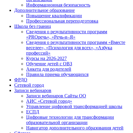
Информационная безопасность
Дополнительное образование
Повышение квалификации
Профессиональная переподготовка
Школа без границ
Сведения о результативности программ
«PROречь», «Речь-и–Я»
Сведения о результативности программ «Вместе
веселее», «Психология для всех», «Азбука
профессий»
Курсы на 2026-2027
Обучение детей с ОВЗ
Анкета для родителей
Правила приема обучающихся
ФРДО
Сетевой город
Записи вебинаров
Записи вебинаров Сайты ОО
АИС «Сетевой город»
Управление цифровой трансформацией школы
ЕСПД
Цифровые технологии для трансформации
образовательной организации
Навигатор дополнительного образования детей