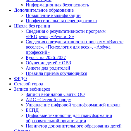
Информационная безопасность
Дополнительное образование
Повышение квалификации
Профессиональная переподготовка
Школа без границ
Сведения о результативности программ
«PROречь», «Речь-и–Я»
Сведения о результативности программ «Вместе
веселее», «Психология для всех», «Азбука
профессий»
Курсы на 2026-2027
Обучение детей с ОВЗ
Анкета для родителей
Правила приема обучающихся
ФРДО
Сетевой город
Записи вебинаров
Записи вебинаров Сайты ОО
АИС «Сетевой город»
Управление цифровой трансформацией школы
ЕСПД
Цифровые технологии для трансформации
образовательной организации
Навигатор дополнительного образования детей