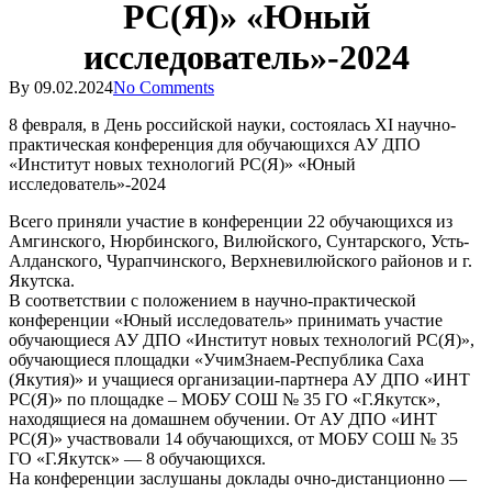
РС(Я)» «Юный
исследователь»-2024
By
09.02.2024
No Comments
8 февраля, в День российской науки, состоялась ХI научно-
практическая конференция для обучающихся АУ ДПО
«Институт новых технологий РС(Я)» «Юный
исследователь»-2024
Всего приняли участие в конференции 22 обучающихся из
Амгинского, Нюрбинского, Вилюйского, Сунтарского, Усть-
Алданского, Чурапчинского, Верхневилюйского районов и г.
Якутска.
В соответствии с положением в научно-практической
конференции «Юный исследователь» принимать участие
обучающиеся АУ ДПО «Институт новых технологий РС(Я)»,
обучающиеся площадки «УчимЗнаем-Республика Саха
(Якутия)» и учащиеся организации-партнера АУ ДПО «ИНТ
РС(Я)» по площадке – МОБУ СОШ № 35 ГО «Г.Якутск»,
находящиеся на домашнем обучении. От АУ ДПО «ИНТ
РС(Я)» участвовали 14 обучающихся, от МОБУ СОШ № 35
ГО «Г.Якутск» — 8 обучающихся.
На конференции заслушаны доклады очно-дистанционно —