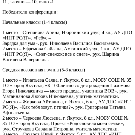
11 , заочно — 10, очно -1.
Победители конференции:
Начальные классы (1-4 классы)
1 место – Степанова Арина, Нюрбинский улус, 4 кл., АУ ДПО
«ИНТ РС(Я)», «Ребус –
Зарядка для ума», рук. Николаева Василиса Васильевна.
2 место – Ефремова Сайаана, Амгинский улус, 1 кл., АУ ДПО
«ИНТ РС(Я)», «Снег-снежок: все о снеге», рук. Шарина
Василена Валериевна.
Средняя возрастная группа (5-8 классы)
1 место – Игнатьева Саяна, г. Якутск, 8 кл., МОБУ СОШ № 35
ГО «город Якутск», «К 100-летию со дня рождения Пахомова
Егора Николаевича — моего прадеда, участника ВОВ», рук.
Матаннанова Любовь Николаевна, учитель математики.
2 место – Жиркова Айталина, г. Якутск, 6 кл., АУ ДПО «ИНТ
РС(Я)», «Как тебя зовут, птичка?», рук. Григорьева Татьяна
Афанасьевна.
2 место – Черкоева Люсьена, г. Якутск, 8 кл., МОБУ СОШ №
35 ГО «город Якутск», Проект «Родословная моей семьи»,
рук. Стручкова Сардана Петровна, учитель математики.
3 место – Сахаров Юрий, г. Якутск, 5 кл., АУ ДПО «ИНТ