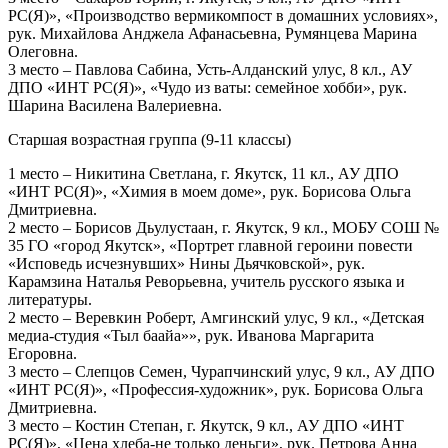
РС(Я)», «Производство вермикомпост в домашних условиях»,
рук. Михайлова Анджела Афанасьевна, Румянцева Марина
Олеговна.
3 место – Павлова Сабина, Усть-Алданский улус, 8 кл., АУ
ДПО «ИНТ РС(Я)», «Чудо из ваты: семейное хобби», рук.
Шарина Василена Валериевна.
Старшая возрастная группа (9-11 классы)
1 место – Никитина Светлана, г. Якутск, 11 кл., АУ ДПО
«ИНТ РС(Я)», «Химия в моем доме», рук. Борисова Ольга
Дмитриевна.
2 место – Борисов Дьулустаан, г. Якутск, 9 кл., МОБУ СОШ №
35 ГО «город Якутск», «Портрет главной героини повести
«Исповедь исчезнувших» Нины Дьячковской», рук.
Карамзина Наталья Реворьевна, учитель русского языка и
литературы.
2 место – Веревкин Роберт, Амгинский улус, 9 кл., «Детская
медиа-студия «Тыл баайа»», рук. Иванова Маргарита
Егоровна.
3 место – Слепцов Семен, Чурапчинский улус, 9 кл., АУ ДПО
«ИНТ РС(Я)», «Профессия-художник», рук. Борисова Ольга
Дмитриевна.
3 место – Костин Степан, г. Якутск, 9 кл., АУ ДПО «ИНТ
РС(Я)», «Цена хлеба-не только деньги», рук. Петрова Анна