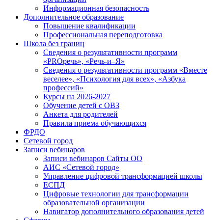
Информационная безопасность
Дополнительное образование
Повышение квалификации
Профессиональная переподготовка
Школа без границ
Сведения о результативности программ
«PROречь», «Речь-и–Я»
Сведения о результативности программ «Вместе
веселее», «Психология для всех», «Азбука
профессий»
Курсы на 2026-2027
Обучение детей с ОВЗ
Анкета для родителей
Правила приема обучающихся
ФРДО
Сетевой город
Записи вебинаров
Записи вебинаров Сайты ОО
АИС «Сетевой город»
Управление цифровой трансформацией школы
ЕСПД
Цифровые технологии для трансформации
образовательной организации
Навигатор дополнительного образования детей