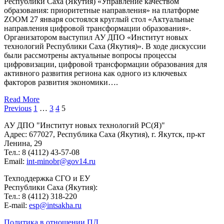
Республики Саха (Якутия) «Управление качеством
образования: приоритетные направления» на платформе
ZOOM 27 января состоялся круглый стол «Актуальные
направления цифровой трансформации образования».
Организатором выступил АУ ДПО «Институт новых
технологий Республики Саха (Якутия)». В ходе дискуссии
были рассмотрены актуальные вопросы процессы
цифровизации, цифровой трансформации образования для
активного развития региона как одного из ключевых
факторов развития экономики….
Read More
Previous
1
…
3
4
5
АУ ДПО "Институт новых технологий РС(Я)"
Адрес: 677027, Республика Саха (Якутия), г. Якутск, пр-кт
Ленина, 29
Тел.: 8 (4112) 43-57-08
Email:
int-minobr@gov14.ru
Техподдержка СГО и ЕУ
Республики Саха (Якутия):
Тел.: 8 (4112) 318-220
E-mail:
esp@intsakha.ru
Политика в отношении ПД