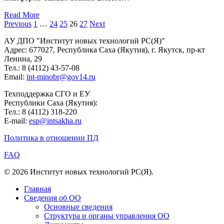
Read More
Previous
1
…
24
25
26
27
Next
АУ ДПО "Институт новых технологий РС(Я)"
Адрес: 677027, Республика Саха (Якутия), г. Якутск, пр-кт
Ленина, 29
Тел.: 8 (4112) 43-57-08
Email:
int-minobr@gov14.ru
Техподдержка СГО и ЕУ
Республики Саха (Якутия):
Тел.: 8 (4112) 318-220
E-mail:
esp@intsakha.ru
Политика в отношении ПД
FAQ
© 2026 Институт новых технологий РС(Я).
Главная
Сведения об ОО
Основные сведения
Структура и органы управления ОО