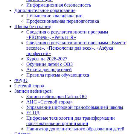
Информационная безопасность
Дополнительное образование
Повышение квалификации
Профессиональная переподготовка
Школа без границ
Сведения о результативности программ
«PROречь», «Речь-и–Я»
Сведения о результативности программ «Вместе
веселее», «Психология для всех», «Азбука
профессий»
Курсы на 2026-2027
Обучение детей с ОВЗ
Анкета для родителей
Правила приема обучающихся
ФРДО
Сетевой город
Записи вебинаров
Записи вебинаров Сайты ОО
АИС «Сетевой город»
Управление цифровой трансформацией школы
ЕСПД
Цифровые технологии для трансформации
образовательной организации
Навигатор дополнительного образования детей