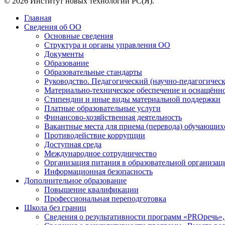
© 2026 Институт новых технологий РС(Я).
Главная
Сведения об ОО
Основные сведения
Структура и органы управления ОО
Документы
Образование
Образовательные стандарты
Руководство. Педагогический (научно-педагогическ
Материально-техническое обеспечение и оснащённос
Стипендии и иные виды материальной поддержки
Платные образовательные услуги
Финансово-хозяйственная деятельность
Вакантные места для приема (перевода) обучающих
Противодействие коррупции
Доступная среда
Международное сотрудничество
Организация питания в образовательной организац
Информационная безопасность
Дополнительное образование
Повышение квалификации
Профессиональная переподготовка
Школа без границ
Сведения о результативности программ «PROречь»,