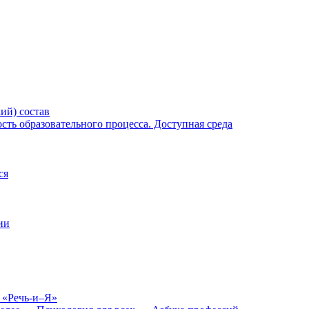
ий) состав
ть образовательного процесса. Доступная среда
ся
ии
 «Речь-и–Я»