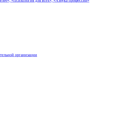
елее», «Психология для всех», «Азбука профессий»
тельной организации