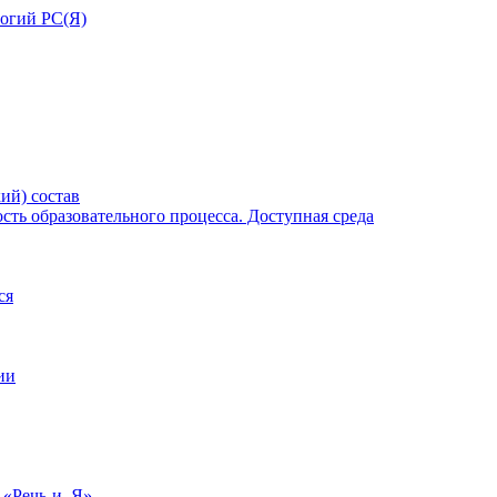
ий) состав
ть образовательного процесса. Доступная среда
ся
ии
 «Речь-и–Я»