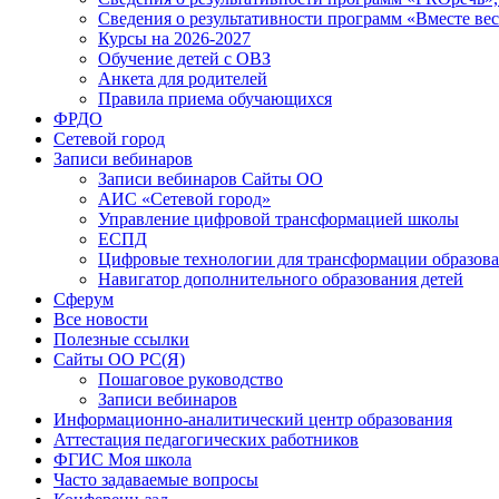
Сведения о результативности программ «Вместе вес
Курсы на 2026-2027
Обучение детей с ОВЗ
Анкета для родителей
Правила приема обучающихся
ФРДО
Сетевой город
Записи вебинаров
Записи вебинаров Сайты ОО
АИС «Сетевой город»
Управление цифровой трансформацией школы
ЕСПД
Цифровые технологии для трансформации образова
Навигатор дополнительного образования детей
Сферум
Все новости
Полезные ссылки
Сайты ОО РС(Я)
Пошаговое руководство
Записи вебинаров
Информационно-аналитический центр образования
Аттестация педагогических работников
ФГИС Моя школа
Часто задаваемые вопросы