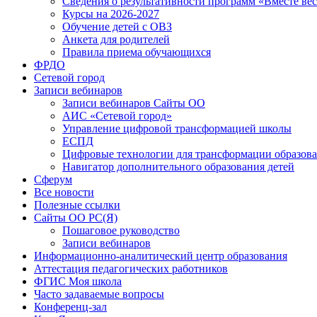
Сведения о результативности программ «Вместе вес
Курсы на 2026-2027
Обучение детей с ОВЗ
Анкета для родителей
Правила приема обучающихся
ФРДО
Сетевой город
Записи вебинаров
Записи вебинаров Сайты ОО
АИС «Сетевой город»
Управление цифровой трансформацией школы
ЕСПД
Цифровые технологии для трансформации образова
Навигатор дополнительного образования детей
Сферум
Все новости
Полезные ссылки
Сайты ОО РС(Я)
Пошаговое руководство
Записи вебинаров
Информационно-аналитический центр образования
Аттестация педагогических работников
ФГИС Моя школа
Часто задаваемые вопросы
Конференц-зал