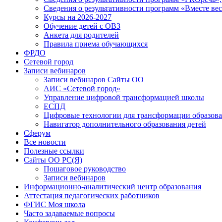
Сведения о результативности программ «Вместе вес
Курсы на 2026-2027
Обучение детей с ОВЗ
Анкета для родителей
Правила приема обучающихся
ФРДО
Сетевой город
Записи вебинаров
Записи вебинаров Сайты ОО
АИС «Сетевой город»
Управление цифровой трансформацией школы
ЕСПД
Цифровые технологии для трансформации образова
Навигатор дополнительного образования детей
Сферум
Все новости
Полезные ссылки
Сайты ОО РС(Я)
Пошаговое руководство
Записи вебинаров
Информационно-аналитический центр образования
Аттестация педагогических работников
ФГИС Моя школа
Часто задаваемые вопросы