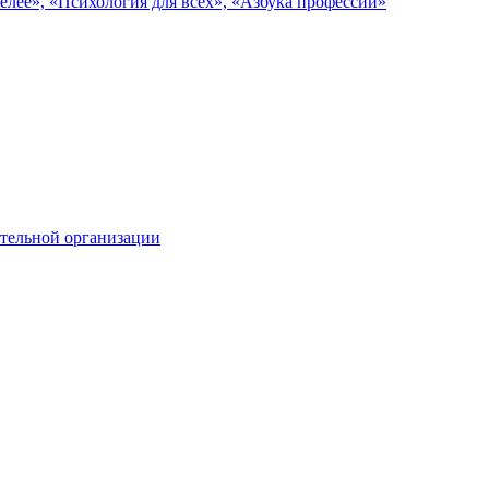
елее», «Психология для всех», «Азбука профессий»
тельной организации