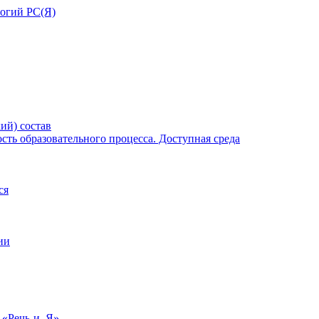
ий) состав
ть образовательного процесса. Доступная среда
ся
ии
 «Речь-и–Я»