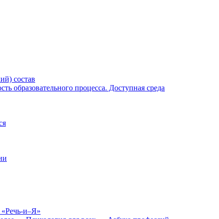
ий) состав
ть образовательного процесса. Доступная среда
ся
ии
 «Речь-и–Я»