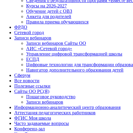
Сведения о результативности программ «Вместе вес
Курсы на 2026-2027
Обучение детей с ОВЗ
Анкета для родителей
Правила приема обучающихся
ФРДО
Сетевой город
Записи вебинаров
Записи вебинаров Сайты ОО
АИС «Сетевой город»
Управление цифровой трансформацией школы
ЕСПД
Цифровые технологии для трансформации образова
Навигатор дополнительного образования детей
Сферум
Все новости
Полезные ссылки
Сайты ОО РС(Я)
Пошаговое руководство
Записи вебинаров
Информационно-аналитический центр образования
Аттестация педагогических работников
ФГИС Моя школа
Часто задаваемые вопросы
Конференц-зал