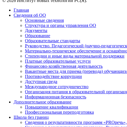
© 2026 Институт новых технологий РС(Я).
Главная
Сведения об ОО
Основные сведения
Структура и органы управления ОО
Документы
Образование
Образовательные стандарты
Руководство. Педагогический (научно-педагогическ
Материально-техническое обеспечение и оснащённос
Стипендии и иные виды материальной поддержки
Платные образовательные услуги
Финансово-хозяйственная деятельность
Вакантные места для приема (перевода) обучающих
Противодействие коррупции
Доступная среда
Международное сотрудничество
Организация питания в образовательной организац
Информационная безопасность
Дополнительное образование
Повышение квалификации
Профессиональная переподготовка
Школа без границ
Сведения о результативности программ «PROречь»,