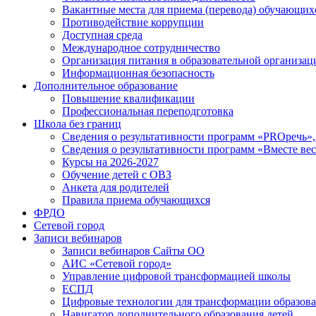
Вакантные места для приема (перевода) обучающих
Противодействие коррупции
Доступная среда
Международное сотрудничество
Организация питания в образовательной организац
Информационная безопасность
Дополнительное образование
Повышение квалификации
Профессиональная переподготовка
Школа без границ
Сведения о результативности программ «PROречь»,
Сведения о результативности программ «Вместе вес
Курсы на 2026-2027
Обучение детей с ОВЗ
Анкета для родителей
Правила приема обучающихся
ФРДО
Сетевой город
Записи вебинаров
Записи вебинаров Сайты ОО
АИС «Сетевой город»
Управление цифровой трансформацией школы
ЕСПД
Цифровые технологии для трансформации образова
Навигатор дополнительного образования детей