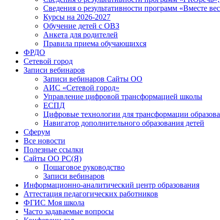
Сведения о результативности программ «Вместе вес
Курсы на 2026-2027
Обучение детей с ОВЗ
Анкета для родителей
Правила приема обучающихся
ФРДО
Сетевой город
Записи вебинаров
Записи вебинаров Сайты ОО
АИС «Сетевой город»
Управление цифровой трансформацией школы
ЕСПД
Цифровые технологии для трансформации образова
Навигатор дополнительного образования детей
Сферум
Все новости
Полезные ссылки
Сайты ОО РС(Я)
Пошаговое руководство
Записи вебинаров
Информационно-аналитический центр образования
Аттестация педагогических работников
ФГИС Моя школа
Часто задаваемые вопросы