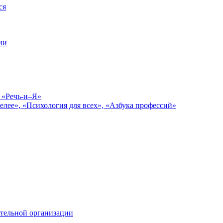
ся
ии
 «Речь-и–Я»
елее», «Психология для всех», «Азбука профессий»
тельной организации