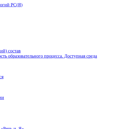
ий) состав
ть образовательного процесса. Доступная среда
ся
ии
 «Речь-и–Я»