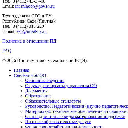
Тел.: 8 (4112) 43-57-08
Email:
int-minobr@gov14.ru
Техподдержка СГО и ЕУ
Республики Саха (Якутия):
Тел.: 8 (4112) 318-220
E-mail:
esp@intsakha.ru
Политика в отношении ПД
FAQ
© 2026 Институт новых технологий РС(Я).
Главная
Сведения об ОО
Основные сведения
Структура и органы управления ОО
Документы
Образование
Образовательные стандарты
Руководство. Педагогический (научно-педагогическ
Материально-техническое обеспечение и оснащённос
Стипендии и иные виды материальной поддержки
Платные образовательные услуги
Финансово-хозяйственная деятельность