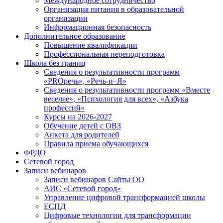
Международное сотрудничество
Организация питания в образовательной
организации
Информационная безопасность
Дополнительное образование
Повышение квалификации
Профессиональная переподготовка
Школа без границ
Сведения о результативности программ
«PROречь», «Речь-и–Я»
Сведения о результативности программ «Вместе
веселее», «Психология для всех», «Азбука
профессий»
Курсы на 2026-2027
Обучение детей с ОВЗ
Анкета для родителей
Правила приема обучающихся
ФРДО
Сетевой город
Записи вебинаров
Записи вебинаров Сайты ОО
АИС «Сетевой город»
Управление цифровой трансформацией школы
ЕСПД
Цифровые технологии для трансформации