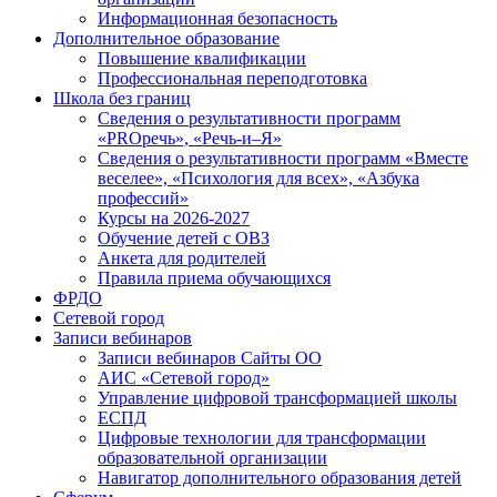
Информационная безопасность
Дополнительное образование
Повышение квалификации
Профессиональная переподготовка
Школа без границ
Сведения о результативности программ
«PROречь», «Речь-и–Я»
Сведения о результативности программ «Вместе
веселее», «Психология для всех», «Азбука
профессий»
Курсы на 2026-2027
Обучение детей с ОВЗ
Анкета для родителей
Правила приема обучающихся
ФРДО
Сетевой город
Записи вебинаров
Записи вебинаров Сайты ОО
АИС «Сетевой город»
Управление цифровой трансформацией школы
ЕСПД
Цифровые технологии для трансформации
образовательной организации
Навигатор дополнительного образования детей