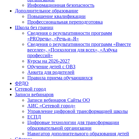
Информационная безопасность
Дополнительное образование
Повышение квалификации
Профессиональная переподготовка
Школа без границ
Сведения о результативности программ
«PROречь», «Речь-и–Я»
Сведения о результативности программ «Вместе
веселее», «Психология для всех», «Азбука
профессий»
Курсы на 2026-2027
Обучение детей с ОВЗ
Анкета для родителей
Правила приема обучающихся
ФРДО
Сетевой город
Записи вебинаров
Записи вебинаров Сайты ОО
АИС «Сетевой город»
Управление цифровой трансформацией школы
ЕСПД
Цифровые технологии для трансформации
образовательной организации
Навигатор дополнительного образования детей