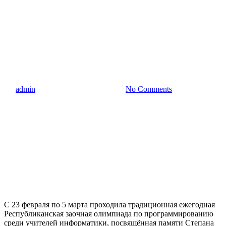
программированию среди
учителей информатики,
памяти Степана
Николаевича Иванова
By
admin
17.03.2022
17 ноября, 2022
No Comments
С 23 февраля по 5 марта проходила традиционная ежегодная
Республиканская заочная олимпиада по программированию
среди учителей информатики, посвящённая памяти Степана