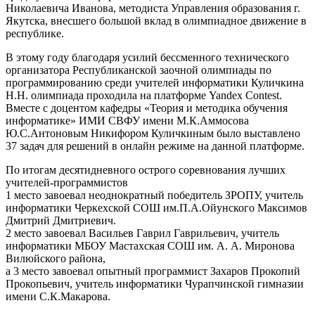
Николаевича Иванова, методиста Управления образования г.
Якутска, внесшего большой вклад в олимпиадное движение в
республике.
В этому году благодаря усилий бессменного технического
организатора Республиканской заочной олимпиады по
программированию среди учителей информатики Куличкина
Н.Н. олимпиада проходила на платформе Yandex Contest.
Вместе с доцентом кафедры «Теория и методика обучения
информатике» ИМИ СВФУ имени М.К.Аммосова
Ю.С.Антоновым Никифором Куличкиным было выставлено
37 задач для решений в онлайн режиме на данной платформе.
По итогам десятидневного острого соревнования лучших
учителей-программистов
1 место завоевал неоднократный победитель ЗРОПУ, учитель
информатики Черкехской СОШ им.П.А.Ойунского Максимов
Дмитрий Дмитриевич.
2 место завоевал Васильев Гаврил Гаврильевич, учитель
информатики МБОУ Мастахская СОШ им. А. А. Миронова
Вилюйского района,
а 3 место завоевал опытный программист Захаров Прокопий
Прокопьевич, учитель информатики Чурапчинской гимназии
имени С.К.Макарова.