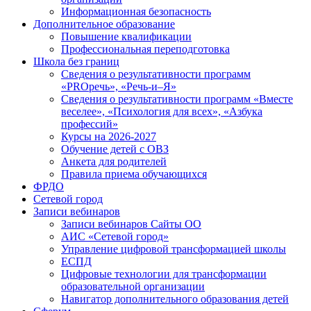
Информационная безопасность
Дополнительное образование
Повышение квалификации
Профессиональная переподготовка
Школа без границ
Сведения о результативности программ
«PROречь», «Речь-и–Я»
Сведения о результативности программ «Вместе
веселее», «Психология для всех», «Азбука
профессий»
Курсы на 2026-2027
Обучение детей с ОВЗ
Анкета для родителей
Правила приема обучающихся
ФРДО
Сетевой город
Записи вебинаров
Записи вебинаров Сайты ОО
АИС «Сетевой город»
Управление цифровой трансформацией школы
ЕСПД
Цифровые технологии для трансформации
образовательной организации
Навигатор дополнительного образования детей