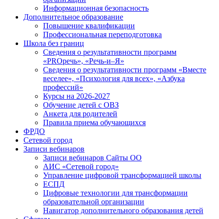
Информационная безопасность
Дополнительное образование
Повышение квалификации
Профессиональная переподготовка
Школа без границ
Сведения о результативности программ
«PROречь», «Речь-и–Я»
Сведения о результативности программ «Вместе
веселее», «Психология для всех», «Азбука
профессий»
Курсы на 2026-2027
Обучение детей с ОВЗ
Анкета для родителей
Правила приема обучающихся
ФРДО
Сетевой город
Записи вебинаров
Записи вебинаров Сайты ОО
АИС «Сетевой город»
Управление цифровой трансформацией школы
ЕСПД
Цифровые технологии для трансформации
образовательной организации
Навигатор дополнительного образования детей