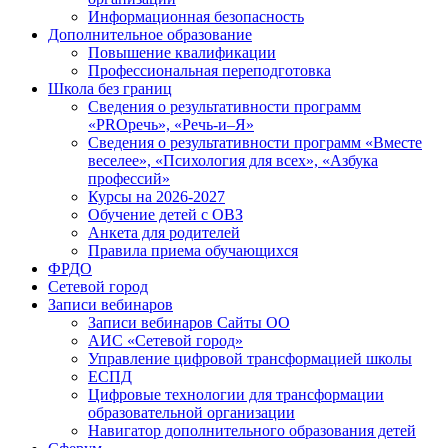
Информационная безопасность
Дополнительное образование
Повышение квалификации
Профессиональная переподготовка
Школа без границ
Сведения о результативности программ
«PROречь», «Речь-и–Я»
Сведения о результативности программ «Вместе
веселее», «Психология для всех», «Азбука
профессий»
Курсы на 2026-2027
Обучение детей с ОВЗ
Анкета для родителей
Правила приема обучающихся
ФРДО
Сетевой город
Записи вебинаров
Записи вебинаров Сайты ОО
АИС «Сетевой город»
Управление цифровой трансформацией школы
ЕСПД
Цифровые технологии для трансформации
образовательной организации
Навигатор дополнительного образования детей