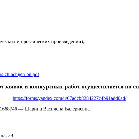
ческих и прозаических произведений);
s-chinchijen-bil.pdf
 заявок и конкурсных работ осуществляется по с
https://forms.yandex.com/u/67adcb8284227c4b91add0ad/
41668746 — Шарина Василена Валериевна.
на, 29