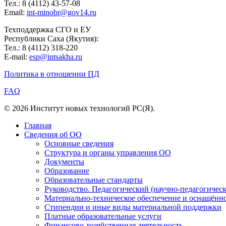
Тел.: 8 (4112) 43-57-08
Email:
int-minobr@gov14.ru
Техподдержка СГО и ЕУ
Республики Саха (Якутия):
Тел.: 8 (4112) 318-220
E-mail:
esp@intsakha.ru
Политика в отношении ПД
FAQ
© 2026 Институт новых технологий РС(Я).
Главная
Сведения об ОО
Основные сведения
Структура и органы управления ОО
Документы
Образование
Образовательные стандарты
Руководство. Педагогический (научно-педагогическ
Материально-техническое обеспечение и оснащённос
Стипендии и иные виды материальной поддержки
Платные образовательные услуги
Финансово-хозяйственная деятельность