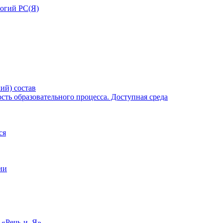
ий) состав
ть образовательного процесса. Доступная среда
ся
ии
 «Речь-и–Я»