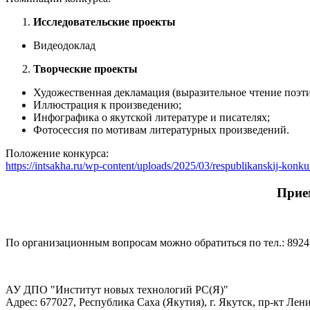
Исследовательские проекты
Видеодоклад
Творческие проекты
Художественная декламация (выразительное чтение поэти
Иллюстрация к произведению;
Инфографика о якутской литературе и писателях;
Фотосессия по мотивам литературных произведений.
Положение конкурса:
https://intsakha.ru/wp-content/uploads/2025/03/respublikanskij-konkur
Прием
По организационным вопросам можно обратиться по тел.: 892
АУ ДПО "Институт новых технологий РС(Я)"
Адрес: 677027, Республика Саха (Якутия), г. Якутск, пр-кт Лени