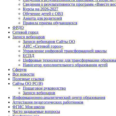
Сведения о результативности программ «Вместе вес
Курсы на 2026-2027
Обучение детей с ОВЗ
Анкета для родителей
Правила приема обучающихся
ФРДО
Сетевой город
Записи вебинаров
Записи вебинаров Сайты ОО
АИС «Сетевой город»
Управление цифровой трансформацией школы
ЕСПД
Цифровые технологии для трансформации образова
Навигатор дополнительного образования детей
Сферум
Все новости
Полезные ссылки
Сайты ОО РС(Я)
Пошаговое руководство
Записи вебинаров
Информационно-аналитический центр образования
Аттестация педагогических работников
ФГИС Моя школа
Часто задаваемые вопросы