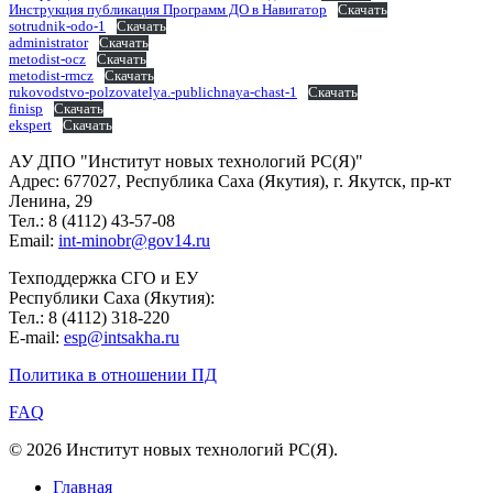
Инструкция публикация Программ ДО в Навигатор
Скачать
sotrudnik-odo-1
Скачать
administrator
Скачать
metodist-ocz
Скачать
metodist-rmcz
Скачать
rukovodstvo-polzovatelya.-publichnaya-chast-1
Скачать
finisp
Скачать
ekspert
Скачать
АУ ДПО "Институт новых технологий РС(Я)"
Адрес: 677027, Республика Саха (Якутия), г. Якутск, пр-кт
Ленина, 29
Тел.: 8 (4112) 43-57-08
Email:
int-minobr@gov14.ru
Техподдержка СГО и ЕУ
Республики Саха (Якутия):
Тел.: 8 (4112) 318-220
E-mail:
esp@intsakha.ru
Политика в отношении ПД
FAQ
© 2026 Институт новых технологий РС(Я).
Главная