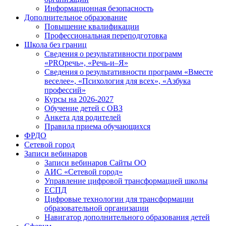
Информационная безопасность
Дополнительное образование
Повышение квалификации
Профессиональная переподготовка
Школа без границ
Сведения о результативности программ
«PROречь», «Речь-и–Я»
Сведения о результативности программ «Вместе
веселее», «Психология для всех», «Азбука
профессий»
Курсы на 2026-2027
Обучение детей с ОВЗ
Анкета для родителей
Правила приема обучающихся
ФРДО
Сетевой город
Записи вебинаров
Записи вебинаров Сайты ОО
АИС «Сетевой город»
Управление цифровой трансформацией школы
ЕСПД
Цифровые технологии для трансформации
образовательной организации
Навигатор дополнительного образования детей