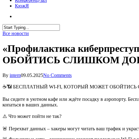
Конференц-зал
КюжЯ
Все новости
«Профилактика киберпрес
ОБОЙТИСЬ СЛИШКОМ ДО
By
intern
09.05.2025
No Comments
☕📶 БЕСПЛАТНЫЙ WI-FI, КОТОРЫЙ МОЖЕТ ОБОЙТИС
Вы сидите в уютном кафе или ждёте посадку в аэропорту. Бес
копаться в ваших данных.
⚠️ Что может пойти не так?
🚨 Перехват данных – хакеры могут читать ваш трафик и украст