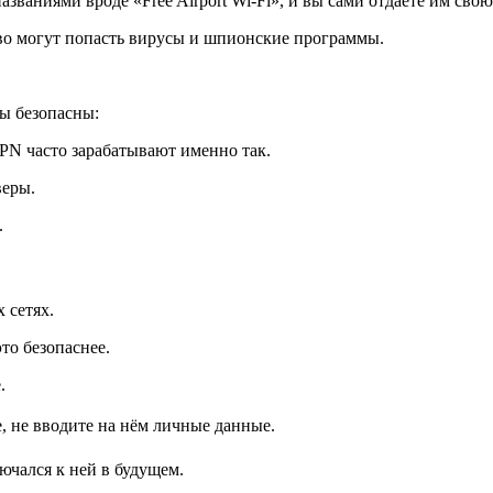
званиями вроде «Free Airport Wi-Fi», и вы сами отдаёте им св
тво могут попасть вирусы и шпионские программы.
сы безопасны:
PN часто зарабатывают именно так.
веры.
.
 сетях.
то безопаснее.
.
е, не вводите на нём личные данные.
ючался к ней в будущем.