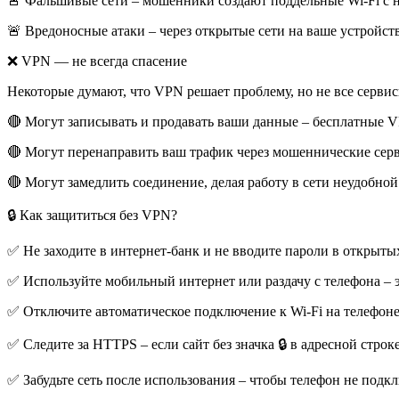
🚨 Фальшивые сети – мошенники создают поддельные Wi-Fi с на
🚨 Вредоносные атаки – через открытые сети на ваше устройс
❌ VPN — не всегда спасение
Некоторые думают, что VPN решает проблему, но не все серви
🔴 Могут записывать и продавать ваши данные – бесплатные V
🔴 Могут перенаправить ваш трафик через мошеннические сер
🔴 Могут замедлить соединение, делая работу в сети неудобной
🔒 Как защититься без VPN?
✅ Не заходите в интернет-банк и не вводите пароли в открытых
✅ Используйте мобильный интернет или раздачу с телефона – э
✅ Отключите автоматическое подключение к Wi-Fi на телефоне
✅ Следите за HTTPS – если сайт без значка 🔒 в адресной строк
✅ Забудьте сеть после использования – чтобы телефон не подкл