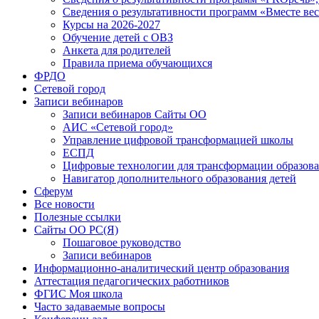
Сведения о результативности программ «Вместе вес
Курсы на 2026-2027
Обучение детей с ОВЗ
Анкета для родителей
Правила приема обучающихся
ФРДО
Сетевой город
Записи вебинаров
Записи вебинаров Сайты ОО
АИС «Сетевой город»
Управление цифровой трансформацией школы
ЕСПД
Цифровые технологии для трансформации образова
Навигатор дополнительного образования детей
Сферум
Все новости
Полезные ссылки
Сайты ОО РС(Я)
Пошаговое руководство
Записи вебинаров
Информационно-аналитический центр образования
Аттестация педагогических работников
ФГИС Моя школа
Часто задаваемые вопросы