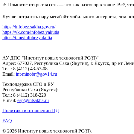
⚠️ Помните: открытая сеть — это как разговор в толпе. Всё, ч
Лучше потратить пару мегабайт мобильного интернета, чем по
https://infobez.sakha.gov.ru/
https://vk.com/infobez.yakutia
https://t.me/infobezyakutia
АУ ДПО "Институт новых технологий РС(Я)"
Адрес: 677027, Республика Саха (Якутия), г. Якутск, пр-кт Лени
Тел.: 8 (4112) 43-57-08
Email:
int-minobr@gov14.ru
Техподдержка СГО и ЕУ
Республики Саха (Якутия):
Тел.: 8 (4112) 318-220
E-mail:
esp@intsakha.ru
Политика в отношении ПД
FAQ
© 2026 Институт новых технологий РС(Я).