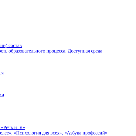
ий) состав
ть образовательного процесса. Доступная среда
ся
ии
 «Речь-и–Я»
елее», «Психология для всех», «Азбука профессий»