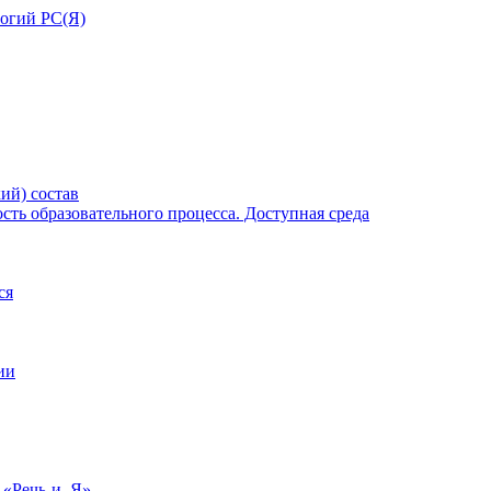
ий) состав
ть образовательного процесса. Доступная среда
ся
ии
 «Речь-и–Я»