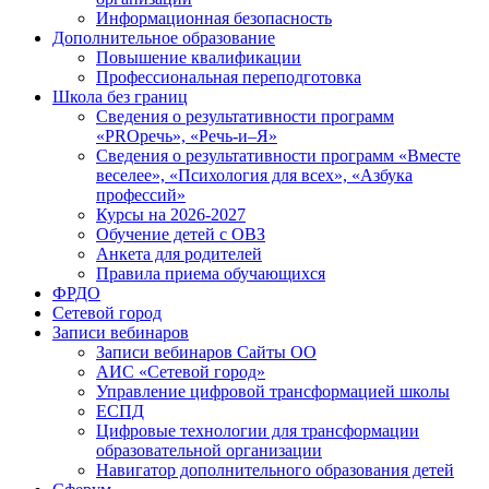
Информационная безопасность
Дополнительное образование
Повышение квалификации
Профессиональная переподготовка
Школа без границ
Сведения о результативности программ
«PROречь», «Речь-и–Я»
Сведения о результативности программ «Вместе
веселее», «Психология для всех», «Азбука
профессий»
Курсы на 2026-2027
Обучение детей с ОВЗ
Анкета для родителей
Правила приема обучающихся
ФРДО
Сетевой город
Записи вебинаров
Записи вебинаров Сайты ОО
АИС «Сетевой город»
Управление цифровой трансформацией школы
ЕСПД
Цифровые технологии для трансформации
образовательной организации
Навигатор дополнительного образования детей