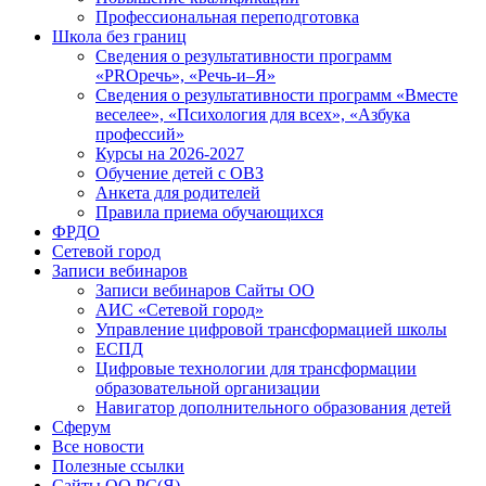
Профессиональная переподготовка
Школа без границ
Сведения о результативности программ
«PROречь», «Речь-и–Я»
Сведения о результативности программ «Вместе
веселее», «Психология для всех», «Азбука
профессий»
Курсы на 2026-2027
Обучение детей с ОВЗ
Анкета для родителей
Правила приема обучающихся
ФРДО
Сетевой город
Записи вебинаров
Записи вебинаров Сайты ОО
АИС «Сетевой город»
Управление цифровой трансформацией школы
ЕСПД
Цифровые технологии для трансформации
образовательной организации
Навигатор дополнительного образования детей
Сферум
Все новости
Полезные ссылки
Сайты ОО РС(Я)