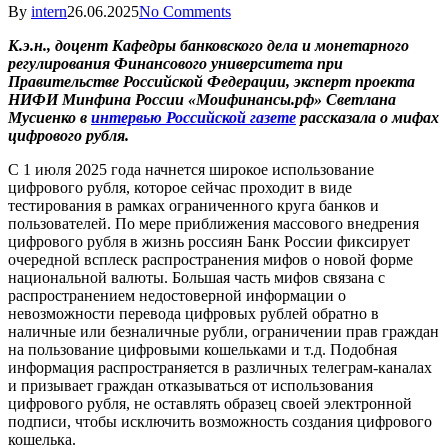
By
intern
26.06.2025
No Comments
К.э.н., доцент Кафедры банковского дела и монетарного
регулирования Финансового университета при
Правительстве Российской Федерации, эксперт проекта
НИФИ Минфина России «Моифинансы.рф» Светлана
Мусиенко в
интервью Российской газете
рассказала о мифах
цифрового рубля.
С 1 июля 2025 года начнется широкое использование
цифрового рубля, которое сейчас проходит в виде
тестирования в рамках ограниченного круга банков и
пользователей. По мере приближения массового внедрения
цифрового рубля в жизнь россиян Банк России фиксирует
очередной всплеск распространения мифов о новой форме
национальной валюты. Большая часть мифов связана с
распространением недостоверной информации о
невозможности перевода цифровых рублей обратно в
наличные или безналичные рубли, ограничении прав граждан
на пользование цифровыми кошельками и т.д. Подобная
информация распространяется в различных телеграм-каналах
и призывает граждан отказываться от использования
цифрового рубля, не оставлять образец своей электронной
подписи, чтобы исключить возможность создания цифрового
кошелька.