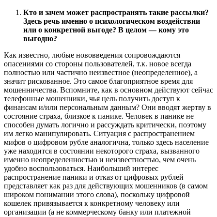
Кто и зачем может распространять такие рассылки?
Здесь речь именно о психологическом воздействии
или о конкретной выгоде? В целом — кому это
выгодно?
Как известно, любые нововведения сопровождаются
опасениями со стороны пользователей, т.к. новое всегда
полностью или частично неизвестное (неопределенное), а
значит рискованное. Это самое благоприятное время для
мошенничества. Вспомните, как в основном действуют сейчас
телефонные мошенники, чья цель получить доступ к
финансам и/или персональным данным? Они вводят жертву в
состояние страха, близкое к панике. Человек в панике не
способен думать логично и рассуждать критически, поэтому
им легко манипулировать. Ситуация с распространением
мифов о цифровом рубле аналогична, только здесь население
уже находится в состоянии некоторого страха, вызванного
именно неопределенностью и неизвестностью, чем очень
удобно воспользоваться. Наибольший интерес
распространение паники и отказ от цифровых рублей
представляет как раз для действующих мошенников (в самом
широком понимании этого слова), поскольку цифровой
кошелек привязывается к конкретному человеку или
организации (а не коммерческому банку или платежной