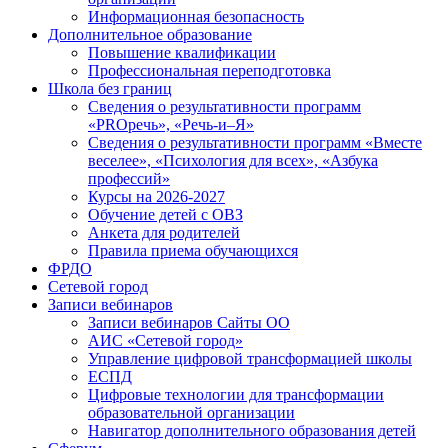
Информационная безопасность
Дополнительное образование
Повышение квалификации
Профессиональная переподготовка
Школа без границ
Сведения о результативности программ
«PROречь», «Речь-и–Я»
Сведения о результативности программ «Вместе
веселее», «Психология для всех», «Азбука
профессий»
Курсы на 2026-2027
Обучение детей с ОВЗ
Анкета для родителей
Правила приема обучающихся
ФРДО
Сетевой город
Записи вебинаров
Записи вебинаров Сайты ОО
АИС «Сетевой город»
Управление цифровой трансформацией школы
ЕСПД
Цифровые технологии для трансформации
образовательной организации
Навигатор дополнительного образования детей