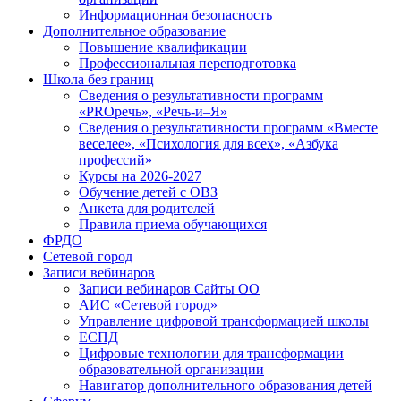
Информационная безопасность
Дополнительное образование
Повышение квалификации
Профессиональная переподготовка
Школа без границ
Сведения о результативности программ
«PROречь», «Речь-и–Я»
Сведения о результативности программ «Вместе
веселее», «Психология для всех», «Азбука
профессий»
Курсы на 2026-2027
Обучение детей с ОВЗ
Анкета для родителей
Правила приема обучающихся
ФРДО
Сетевой город
Записи вебинаров
Записи вебинаров Сайты ОО
АИС «Сетевой город»
Управление цифровой трансформацией школы
ЕСПД
Цифровые технологии для трансформации
образовательной организации
Навигатор дополнительного образования детей