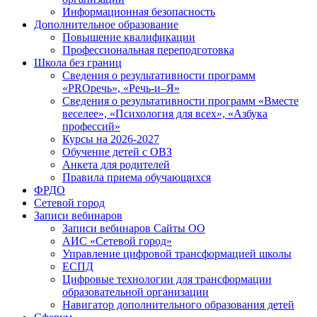
Информационная безопасность
Дополнительное образование
Повышение квалификации
Профессиональная переподготовка
Школа без границ
Сведения о результативности программ
«PROречь», «Речь-и–Я»
Сведения о результативности программ «Вместе
веселее», «Психология для всех», «Азбука
профессий»
Курсы на 2026-2027
Обучение детей с ОВЗ
Анкета для родителей
Правила приема обучающихся
ФРДО
Сетевой город
Записи вебинаров
Записи вебинаров Сайты ОО
АИС «Сетевой город»
Управление цифровой трансформацией школы
ЕСПД
Цифровые технологии для трансформации
образовательной организации
Навигатор дополнительного образования детей