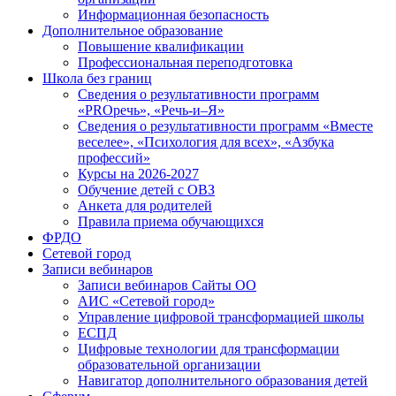
Информационная безопасность
Дополнительное образование
Повышение квалификации
Профессиональная переподготовка
Школа без границ
Сведения о результативности программ
«PROречь», «Речь-и–Я»
Сведения о результативности программ «Вместе
веселее», «Психология для всех», «Азбука
профессий»
Курсы на 2026-2027
Обучение детей с ОВЗ
Анкета для родителей
Правила приема обучающихся
ФРДО
Сетевой город
Записи вебинаров
Записи вебинаров Сайты ОО
АИС «Сетевой город»
Управление цифровой трансформацией школы
ЕСПД
Цифровые технологии для трансформации
образовательной организации
Навигатор дополнительного образования детей