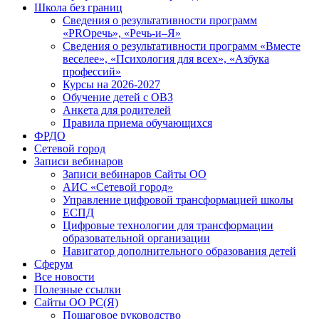
Школа без границ
Сведения о результативности программ
«PROречь», «Речь-и–Я»
Сведения о результативности программ «Вместе
веселее», «Психология для всех», «Азбука
профессий»
Курсы на 2026-2027
Обучение детей с ОВЗ
Анкета для родителей
Правила приема обучающихся
ФРДО
Сетевой город
Записи вебинаров
Записи вебинаров Сайты ОО
АИС «Сетевой город»
Управление цифровой трансформацией школы
ЕСПД
Цифровые технологии для трансформации
образовательной организации
Навигатор дополнительного образования детей
Сферум
Все новости
Полезные ссылки
Сайты ОО РС(Я)
Пошаговое руководство