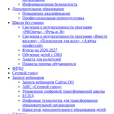
Информационная безопасность
Дополнительное образование
Повышение квалификации
Профессиональная переподготовка
Школа без границ
Сведения о результативности программ
«PROречь», «Речь-и–Я»
Сведения о результативности программ «Вместе
веселее», «Психология для всех», «Азбука
профессий»
Курсы на 2026-2027
Обучение детей с ОВЗ
Анкета для родителей
Правила приема обучающихся
ФРДО
Сетевой город
Записи вебинаров
Записи вебинаров Сайты ОО
АИС «Сетевой город»
Управление цифровой трансформацией школы
ЕСПД
Цифровые технологии для трансформации
образовательной организации
Навигатор дополнительного образования детей