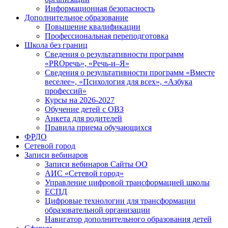
Информационная безопасность
Дополнительное образование
Повышение квалификации
Профессиональная переподготовка
Школа без границ
Сведения о результативности программ
«PROречь», «Речь-и–Я»
Сведения о результативности программ «Вместе
веселее», «Психология для всех», «Азбука
профессий»
Курсы на 2026-2027
Обучение детей с ОВЗ
Анкета для родителей
Правила приема обучающихся
ФРДО
Сетевой город
Записи вебинаров
Записи вебинаров Сайты ОО
АИС «Сетевой город»
Управление цифровой трансформацией школы
ЕСПД
Цифровые технологии для трансформации
образовательной организации
Навигатор дополнительного образования детей