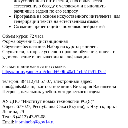
искусственного интеллекта, способная вести
естественную беседу с человеком и выполнять
различные задачи по его запросу.
Программа на основе искусственного интеллекта, для
генерирации текста на естественном языке.
Создание презентаций с помощью нейросетей
Объем курса: 72 часа
Форма обучения: Дистанционная
Обучение бесплатное. Набор на курс ограничен.
Слушатели, которые успешно прошли обучение, получат
удостоверение о повышении квалификации
Заявки принимаются по ссылке:
https://forms.yandex.ru/cloud/699fd40a1f1eb51f591ff3e2
телефон: 8(4112)43-57-07, электронный адрес:
umo@intsakha.ru, контактное лицо: Виктория Васильевна
Петрова, начальник учебно-методического отдела
АУ ДПО "Институт новых технологий РС(Я)"
Адрес: 677027, Республика Саха (Якутия), г. Якутск, пр-кт
Ленина, 29
Тел.: 8 (4112) 43-57-08
Email:
int-minobr@gov14.ru