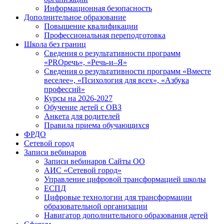
Информационная безопасность
Дополнительное образование
Повышение квалификации
Профессиональная переподготовка
Школа без границ
Сведения о результативности программ
«PROречь», «Речь-и–Я»
Сведения о результативности программ «Вместе
веселее», «Психология для всех», «Азбука
профессий»
Курсы на 2026-2027
Обучение детей с ОВЗ
Анкета для родителей
Правила приема обучающихся
ФРДО
Сетевой город
Записи вебинаров
Записи вебинаров Сайты ОО
АИС «Сетевой город»
Управление цифровой трансформацией школы
ЕСПД
Цифровые технологии для трансформации
образовательной организации
Навигатор дополнительного образования детей