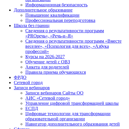
Информационная безопасность
Дополнительное образование
Повышение квалификации
Профессиональная переподготовка
Школа без границ
Сведения о результативности программ
«PROречь», «Речь-и–Я»
Сведения о результативности программ «Вместе
веселее», «Психология для всех», «Азбука
профессий»
Курсы на 2026-2027
Обучение детей с ОВЗ
Анкета для родителей
Правила приема обучающихся
ФРДО
Сетевой город
Записи вебинаров
Записи вебинаров Сайты ОО
АИС «Сетевой город»
Управление цифровой трансформацией школы
ЕСПД
Цифровые технологии для трансформации
образовательной организации
Навигатор дополнительного образования детей