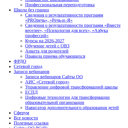
Профессиональная переподготовка
Школа без границ
Сведения о результативности программ
«PROречь», «Речь-и–Я»
Сведения о результативности программ «Вместе
веселее», «Психология для всех», «Азбука
профессий»
Курсы на 2026-2027
Обучение детей с ОВЗ
Анкета для родителей
Правила приема обучающихся
ФРДО
Сетевой город
Записи вебинаров
Записи вебинаров Сайты ОО
АИС «Сетевой город»
Управление цифровой трансформацией школы
ЕСПД
Цифровые технологии для трансформации
образовательной организации
Навигатор дополнительного образования детей
Сферум
Все новости
Полезные ссылки