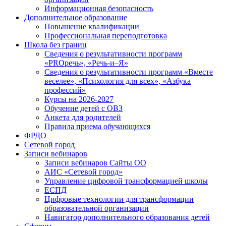
Информационная безопасность
Дополнительное образование
Повышение квалификации
Профессиональная переподготовка
Школа без границ
Сведения о результативности программ
«PROречь», «Речь-и–Я»
Сведения о результативности программ «Вместе
веселее», «Психология для всех», «Азбука
профессий»
Курсы на 2026-2027
Обучение детей с ОВЗ
Анкета для родителей
Правила приема обучающихся
ФРДО
Сетевой город
Записи вебинаров
Записи вебинаров Сайты ОО
АИС «Сетевой город»
Управление цифровой трансформацией школы
ЕСПД
Цифровые технологии для трансформации
образовательной организации
Навигатор дополнительного образования детей