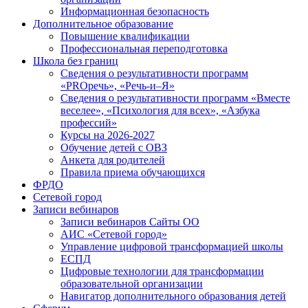
Информационная безопасность
Дополнительное образование
Повышение квалификации
Профессиональная переподготовка
Школа без границ
Сведения о результативности программ
«PROречь», «Речь-и–Я»
Сведения о результативности программ «Вместе
веселее», «Психология для всех», «Азбука
профессий»
Курсы на 2026-2027
Обучение детей с ОВЗ
Анкета для родителей
Правила приема обучающихся
ФРДО
Сетевой город
Записи вебинаров
Записи вебинаров Сайты ОО
АИС «Сетевой город»
Управление цифровой трансформацией школы
ЕСПД
Цифровые технологии для трансформации
образовательной организации
Навигатор дополнительного образования детей