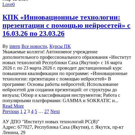
Love
0
КПК «Инновационные технологии:
презентации с помощью нейросетей» с
16.03.26 по 23.03.26
By
intern
Все новости
,
Курсы ПК
Уважаемые коллеги! Автономное учреждение
дополнительного профессионального образования «Институт
новых технологий Республики Саха (Якутия)» с 16 марта
2026 г. по 23 марта 2026 г. проводит дистанционный курс
повышения квалификации по программе: «Инновационные
технологии: презентации с помощью нейросетей» В
программе: Основы работы нейросетей; Использование
нейросетей для создания презентаций: от структуры до
визуала; Обзор и классификация инструментов; Работа с
популярными платформами: GAMMA и SOKRATIC и...
Read More
Previous
1
2
3
4
5
…
27
Next
АУ ДПО "Институт новых технологий РС(Я)"
Адрес: 677027, Республика Саха (Якутия), г. Якутск, пр-кт
Ленина, 29