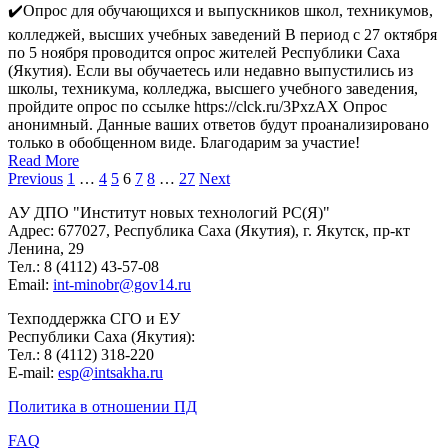
✔️Опрос для обучающихся и выпускников школ, техникумов,
колледжей, высших учебных заведений В период с 27 октября
по 5 ноября проводится опрос жителей Республики Саха
(Якутия). Если вы обучаетесь или недавно выпустились из
школы, техникума, колледжа, высшего учебного заведения,
пройдите опрос по ссылке https://clck.ru/3PxzAX Опрос
анонимный. Данные ваших ответов будут проанализировано
только в обобщенном виде. Благодарим за участие!
Read More
Previous
1
…
4
5
6
7
8
…
27
Next
АУ ДПО "Институт новых технологий РС(Я)"
Адрес: 677027, Республика Саха (Якутия), г. Якутск, пр-кт
Ленина, 29
Тел.: 8 (4112) 43-57-08
Email:
int-minobr@gov14.ru
Техподдержка СГО и ЕУ
Республики Саха (Якутия):
Тел.: 8 (4112) 318-220
E-mail:
esp@intsakha.ru
Политика в отношении ПД
FAQ