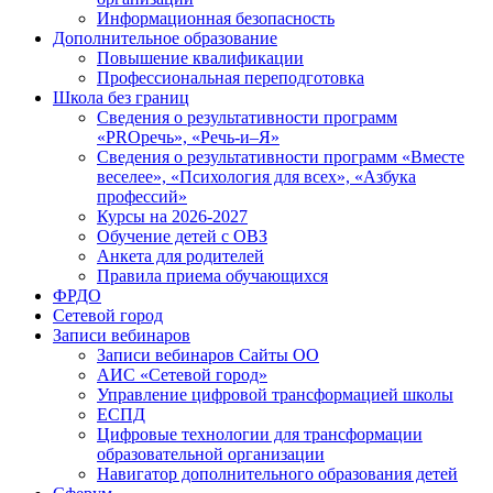
Информационная безопасность
Дополнительное образование
Повышение квалификации
Профессиональная переподготовка
Школа без границ
Сведения о результативности программ
«PROречь», «Речь-и–Я»
Сведения о результативности программ «Вместе
веселее», «Психология для всех», «Азбука
профессий»
Курсы на 2026-2027
Обучение детей с ОВЗ
Анкета для родителей
Правила приема обучающихся
ФРДО
Сетевой город
Записи вебинаров
Записи вебинаров Сайты ОО
АИС «Сетевой город»
Управление цифровой трансформацией школы
ЕСПД
Цифровые технологии для трансформации
образовательной организации
Навигатор дополнительного образования детей