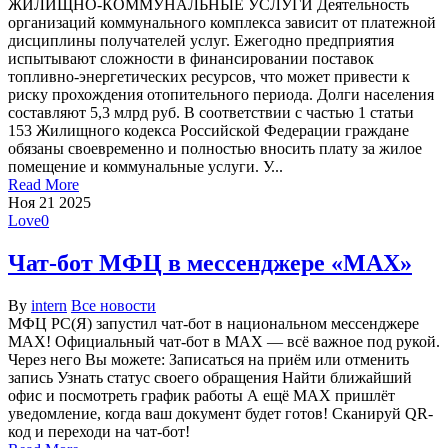
ЖИЛИЩНО-КОММУНАЛЬНЫЕ УСЛУГИ Деятельность
организаций коммунального комплекса зависит от платежной
дисциплины получателей услуг. Ежегодно предприятия
испытывают сложности в финансировании поставок
топливно-энергетических ресурсов, что может привести к
риску прохождения отопительного периода. Долги населения
составляют 5,3 млрд руб. В соответствии с частью 1 статьи
153 Жилищного кодекса Российской Федерации граждане
обязаны своевременно и полностью вносить плату за жилое
помещение и коммунальные услуги. У...
Read More
Ноя
21
2025
Love
0
Чат‑бот МФЦ в мессенджере «МАХ»
By
intern
Все новости
МФЦ РС(Я) запустил чат-бот в национальном мессенджере
MAX! Официальный чат-бот в MAX — всё важное под рукой.
Через него Вы можете: Записаться на приём или отменить
запись Узнать статус своего обращения Найти ближайший
офис и посмотреть график работы А ещё MAX пришлёт
уведомление, когда ваш документ будет готов! Сканируй QR-
код и переходи на чат-бот!