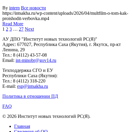
By
intern
Все новости
https://intsakha.ru/wp-content/uploads/2026/04/multfilm-o-tom-kak-
proishodit-verbovka.mp4
Read More
1
2
3
…
27
Next
АУ ДПО "Институт новых технологий РС(Я)"
Адрес: 677027, Республика Саха (Якутия), г. Якутск, пр-кт
Ленина, 29
Тел.: 8 (4112) 43-57-08
Email:
int-minobr@gov14.ru
Техподдержка СГО и ЕУ
Республики Саха (Якутия):
Тел.: 8 (4112) 318-220
E-mail:
esp@intsakha.ru
Политика в отношении ПД
FAQ
© 2026 Институт новых технологий РС(Я).
Главная
Сведения об ОО