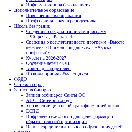
Информационная безопасность
Дополнительное образование
Повышение квалификации
Профессиональная переподготовка
Школа без границ
Сведения о результативности программ
«PROречь», «Речь-и–Я»
Сведения о результативности программ «Вместе
веселее», «Психология для всех», «Азбука
профессий»
Курсы на 2026-2027
Обучение детей с ОВЗ
Анкета для родителей
Правила приема обучающихся
ФРДО
Сетевой город
Записи вебинаров
Записи вебинаров Сайты ОО
АИС «Сетевой город»
Управление цифровой трансформацией школы
ЕСПД
Цифровые технологии для трансформации
образовательной организации
Навигатор дополнительного образования детей