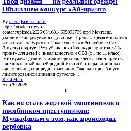
Твой дизайн — на реальной одежде!
Объявляем конкурс «Ай-принт»
By
intern
Все новости
https://intsakha.ru/wp-
content/uploads/2026/05/16314695092799.mp4 Мечтаешь
увидеть свой рисунок на футболке? Пришло время воплотить
идеи в жизнь! В рамках Года культуры в Республике Саха
(Якутия) стартует Республиканский конкурс принтов «Ай-
принт» для детей с инвалидностью и ОВЗ (с 1 по 11 класс).
Что нужно сделать? Создать оригинальный дизайн принта,
вдохновленный нашей родной Якутией: от традиционных
орнаментов до природных мотивов. Главный приз Запуск
лимитированной линейки футболок...
Read More
Апр
30
2026
0
Как не стать жертвой мошенников и
пособником преступников:
Мультфильм о том, как происходит
вербовка